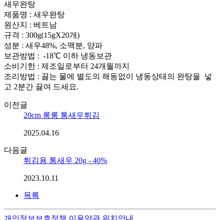
새우완탕
제품명 : 새우완탕
원산지 : 베트남
규격 : 300g(15gX20개)
성분 : 새우48%, 소맥분, 양파
보관방법 : -18℃ 이하 냉동보관
소비기한 : 제조일로부터 24개월까지
조리방법 : 끓는 물에 별도의 해동없이 냉동상태의 완탕을 넣
고 2분간 끓여 드세요.
이전글
20cm 롱롱 통새우튀김
2025.04.16
다음글
튀김용 통새우 20g - 40%
2023.10.11
목록
개인정보보호정책
이용약관
위치안내