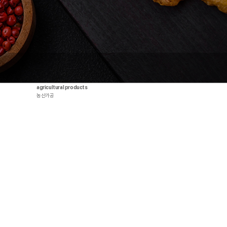
agricultural products
농산가공